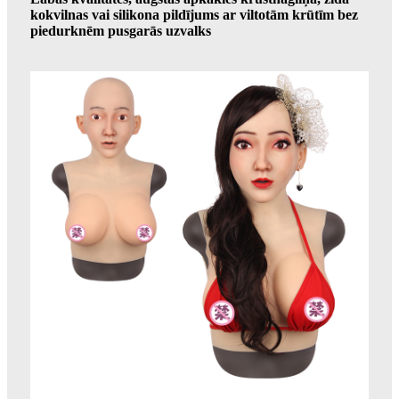
kokvilnas vai silikona pildījums ar viltotām krūtīm bez
piedurknēm pusgarās uzvalks