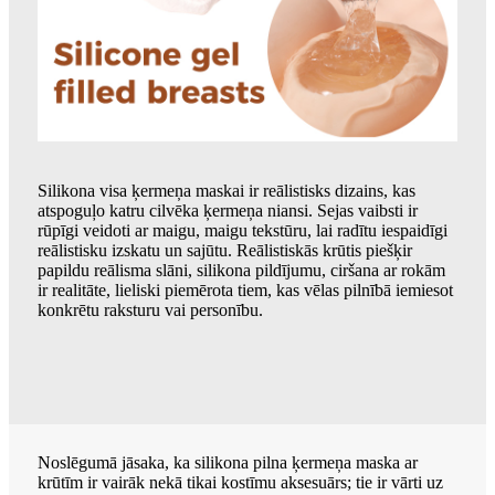
Silikona visa ķermeņa maskai ir reālistisks dizains, kas
atspoguļo katru cilvēka ķermeņa niansi. Sejas vaibsti ir
rūpīgi veidoti ar maigu, maigu tekstūru, lai radītu iespaidīgi
reālistisku izskatu un sajūtu. Reālistiskās krūtis piešķir
papildu reālisma slāni, silikona pildījumu, ciršana ar rokām
ir realitāte, lieliski piemērota tiem, kas vēlas pilnībā iemiesot
konkrētu raksturu vai personību.
Noslēgumā jāsaka, ka silikona pilna ķermeņa maska ​​ar
krūtīm ir vairāk nekā tikai kostīmu aksesuārs; tie ir vārti uz