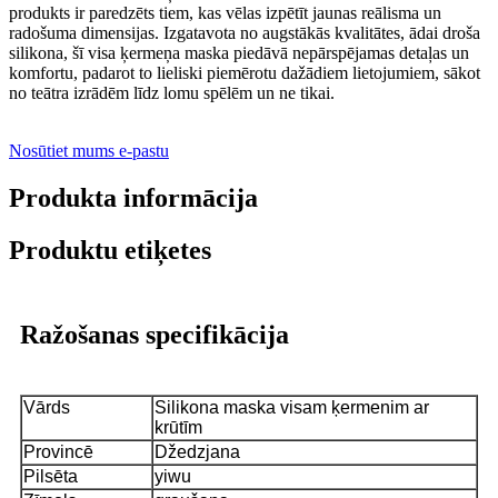
produkts ir paredzēts tiem, kas vēlas izpētīt jaunas reālisma un
radošuma dimensijas. Izgatavota no augstākās kvalitātes, ādai droša
silikona, šī visa ķermeņa maska ​​piedāvā nepārspējamas detaļas un
komfortu, padarot to lieliski piemērotu dažādiem lietojumiem, sākot
no teātra izrādēm līdz lomu spēlēm un ne tikai.
Nosūtiet mums e-pastu
Produkta informācija
Produktu etiķetes
Ražošanas specifikācija
Vārds
Silikona maska ​​visam ķermenim ar
krūtīm
Provincē
Džedzjana
Pilsēta
yiwu