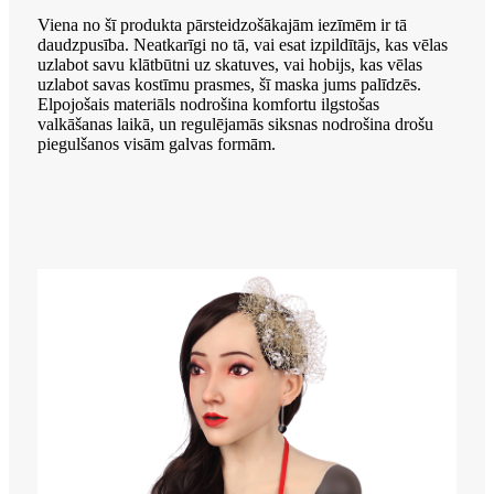
Viena no šī produkta pārsteidzošākajām iezīmēm ir tā
daudzpusība. Neatkarīgi no tā, vai esat izpildītājs, kas vēlas
uzlabot savu klātbūtni uz skatuves, vai hobijs, kas vēlas
uzlabot savas kostīmu prasmes, šī maska ​​jums palīdzēs.
Elpojošais materiāls nodrošina komfortu ilgstošas ​​
valkāšanas laikā, un regulējamās siksnas nodrošina drošu
piegulšanos visām galvas formām.