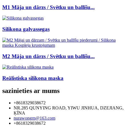
M1 Māja un dārzs / Svētku un ballīšu...
Silikona galvassegas
M2 Māja un dārzs / Svētku un ballīšu...
Reālistiska silikona maska
sazinieties ar mums
+8618329038672
NR.285 QUNYING ROAD, YIWU JINHUA, DZEJIANG,
ĶĪNA
nurawongrn@163.com
+8618329038672