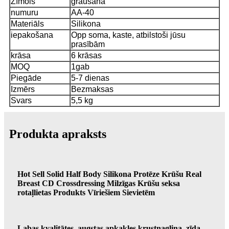
Zīmols
graušana
numuru
AA-40
Materiāls
Silikona
iepakošana
Opp soma, kaste, atbilstoši jūsu
prasībām
krāsa
6 krāsas
MOQ
1gab
Piegāde
5-7 dienas
Izmērs
Bezmaksas
Svars
5,5 kg
Produkta apraksts
Hot Sell Solid Half Body Silikona Protēze Krūšu Real
Breast CD Crossdressing Milzīgas Krūšu seksa
rotaļlietas Produkts Vīriešiem Sievietēm
Labas kvalitātes, augstas apkakles krustnagliņa, zīda