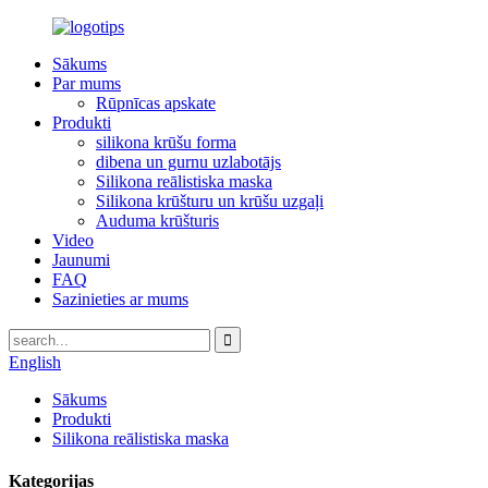
Sākums
Par mums
Rūpnīcas apskate
Produkti
silikona krūšu forma
dibena un gurnu uzlabotājs
Silikona reālistiska maska
Silikona krūšturu un krūšu uzgaļi
Auduma krūšturis
Video
Jaunumi
FAQ
Sazinieties ar mums
English
Sākums
Produkti
Silikona reālistiska maska
Kategorijas