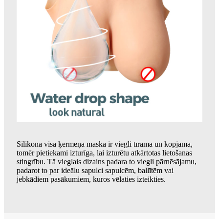
Silikona visa ķermeņa maska ​​ir viegli tīrāma un kopjama,
tomēr pietiekami izturīga, lai izturētu atkārtotas lietošanas
stingrību. Tā vieglais dizains padara to viegli pārnēsājamu,
padarot to par ideālu sapulci sapulcēm, ballītēm vai
jebkādiem pasākumiem, kuros vēlaties izteikties.