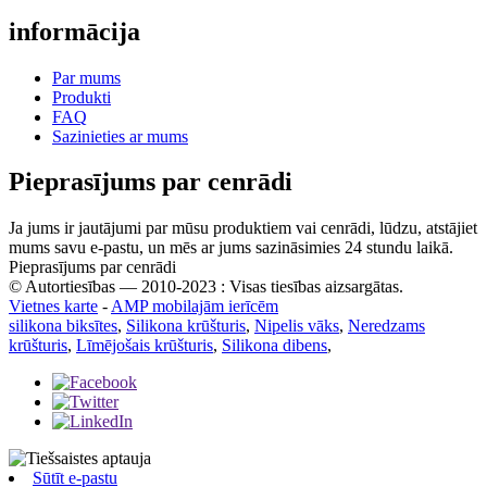
informācija
Par mums
Produkti
FAQ
Sazinieties ar mums
Pieprasījums par cenrādi
Ja jums ir jautājumi par mūsu produktiem vai cenrādi, lūdzu, atstājiet
mums savu e-pastu, un mēs ar jums sazināsimies 24 stundu laikā.
Pieprasījums par cenrādi
© Autortiesības — 2010-2023 : Visas tiesības aizsargātas.
Vietnes karte
-
AMP mobilajām ierīcēm
silikona biksītes
,
Silikona krūšturis
,
Nipelis vāks
,
Neredzams
krūšturis
,
Līmējošais krūšturis
,
Silikona dibens
,
Sūtīt e-pastu