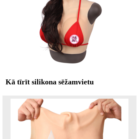
Kā tīrīt silikona sēžamvietu