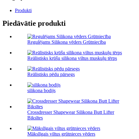
Produkti
Piedāvātie produkti
Regulējams Silikona vēders Grūtniecība
Reālistisks krūšu silikona viltus muskuļu tērps
Reālistisks pēdu pārsegs
silikona bodijs
Crossdresser Shapewear Silikona Butt Lifter
Biksītes
Mākslīgais viltus grūtnieces vēders