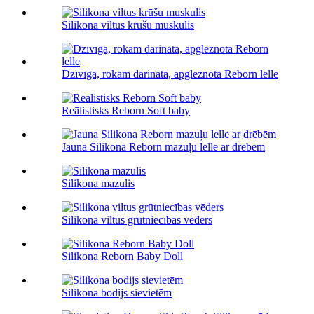
Silikona viltus krūšu muskulis
Dzīvīga, rokām darināta, apgleznota Reborn lelle
Reālistisks Reborn Soft baby
Jauna Silikona Reborn mazuļu lelle ar drēbēm
Silikona mazulis
Silikona viltus grūtniecības vēders
Silikona Reborn Baby Doll
Silikona bodijs sievietēm