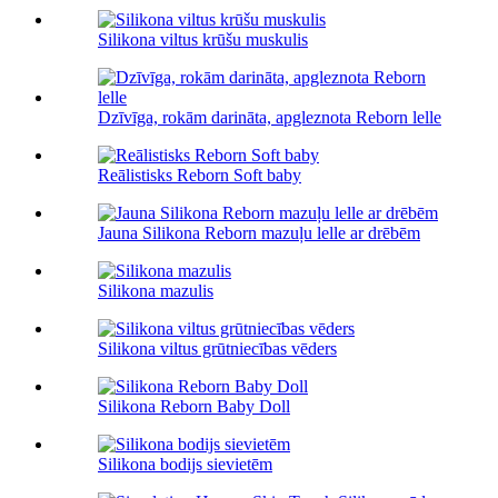
Silikona viltus krūšu muskulis
Dzīvīga, rokām darināta, apgleznota Reborn lelle
Reālistisks Reborn Soft baby
Jauna Silikona Reborn mazuļu lelle ar drēbēm
Silikona mazulis
Silikona viltus grūtniecības vēders
Silikona Reborn Baby Doll
Silikona bodijs sievietēm