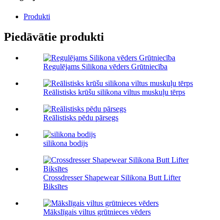
Produkti
Piedāvātie produkti
Regulējams Silikona vēders Grūtniecība
Reālistisks krūšu silikona viltus muskuļu tērps
Reālistisks pēdu pārsegs
silikona bodijs
Crossdresser Shapewear Silikona Butt Lifter
Biksītes
Mākslīgais viltus grūtnieces vēders