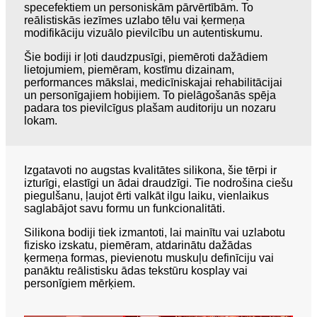
specefektiem un personiskām pārvērtībām. To
reālistiskās iezīmes uzlabo tēlu vai ķermeņa
modifikāciju vizuālo pievilcību un autentiskumu.
Šie bodiji ir ļoti daudzpusīgi, piemēroti dažādiem
lietojumiem, piemēram, kostīmu dizainam,
performances mākslai, medicīniskajai rehabilitācijai
un personīgajiem hobijiem. To pielāgošanās spēja
padara tos pievilcīgus plašam auditoriju un nozaru
lokam.
Izgatavoti no augstas kvalitātes silikona, šie tērpi ir
izturīgi, elastīgi un ādai draudzīgi. Tie nodrošina ciešu
piegulšanu, ļaujot ērti valkāt ilgu laiku, vienlaikus
saglabājot savu formu un funkcionalitāti.
Silikona bodiji tiek izmantoti, lai mainītu vai uzlabotu
fizisko izskatu, piemēram, atdarinātu dažādas
ķermeņa formas, pievienotu muskuļu definīciju vai
panāktu reālistisku ādas tekstūru kosplay vai
personīgiem mērķiem.