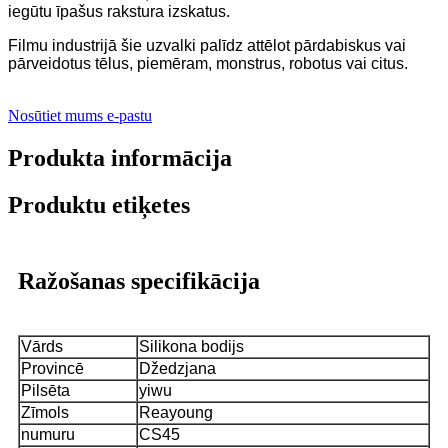
iegūtu īpašus rakstura izskatus.
Filmu industrijā šie uzvalki palīdz attēlot pārdabiskus vai
pārveidotus tēlus, piemēram, monstrus, robotus vai citus.
Nosūtiet mums e-pastu
Produkta informācija
Produktu etiķetes
Ražošanas specifikācija
Vārds
Silikona bodijs
Provincē
Džedzjana
Pilsēta
yiwu
Zīmols
Reayoung
numuru
CS45