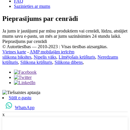
FAQ
Sazinieties ar mums
Pieprasījums par cenrādi
Ja jums ir jautājumi par mūsu produktiem vai cenrādi, lūdzu, atstājiet
mums savu e-pastu, un mēs ar jums sazināsimies 24 stundu laikā.
Pieprasījums par cenrādi
© Autortiesības — 2010-2023 : Visas tiesības aizsargātas.
Vietnes karte
-
AMP mobilajām ierīcēm
silikona biksītes
,
Nipelis vāks
,
Līmējošais krūšturis
,
Neredzams
krūšturis
,
Silikona krūšturis
,
Silikona dibens
,
Sūtīt e-pastu
WhatsApp
x