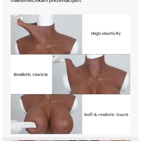
mākslinieciskām prezentācijām.