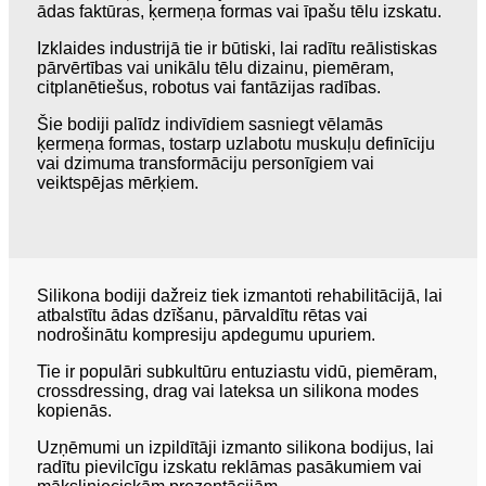
ādas faktūras, ķermeņa formas vai īpašu tēlu izskatu.
Izklaides industrijā tie ir būtiski, lai radītu reālistiskas
pārvērtības vai unikālu tēlu dizainu, piemēram,
citplanētiešus, robotus vai fantāzijas radības.
Šie bodiji palīdz indivīdiem sasniegt vēlamās
ķermeņa formas, tostarp uzlabotu muskuļu definīciju
vai dzimuma transformāciju personīgiem vai
veiktspējas mērķiem.
Silikona bodiji dažreiz tiek izmantoti rehabilitācijā, lai
atbalstītu ādas dzīšanu, pārvaldītu rētas vai
nodrošinātu kompresiju apdegumu upuriem.
Tie ir populāri subkultūru entuziastu vidū, piemēram,
crossdressing, drag vai lateksa un silikona modes
kopienās.
Uzņēmumi un izpildītāji izmanto silikona bodijus, lai
radītu pievilcīgu izskatu reklāmas pasākumiem vai