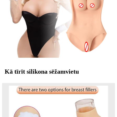
Kā tīrīt silikona sēžamvietu