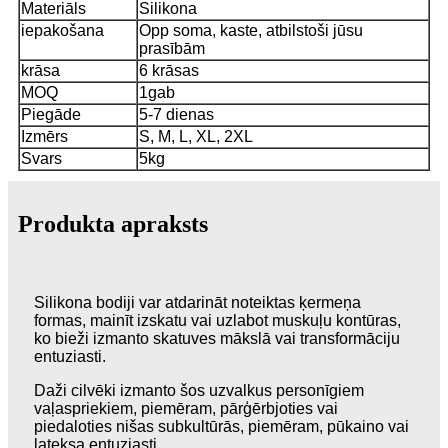
Materiāls
Silikona
iepakošana
Opp soma, kaste, atbilstoši jūsu
prasībām
krāsa
6 krāsas
MOQ
1gab
Piegāde
5-7 dienas
Izmērs
S, M, L, XL, 2XL
Svars
5kg
Produkta apraksts
Silikona bodiji var atdarināt noteiktas ķermeņa
formas, mainīt izskatu vai uzlabot muskuļu kontūras,
ko bieži izmanto skatuves mākslā vai transformāciju
entuziasti.
Daži cilvēki izmanto šos uzvalkus personīgiem
vaļaspriekiem, piemēram, pārģērbjoties vai
piedaloties nišas subkultūrās, piemēram, pūkaino vai
lateksa entuziasti.