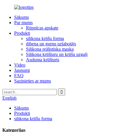
Sākums
Par mums
Rūpnīcas apskate
Produkti
silikona krūšu forma
dibena un gurnu uzlabotājs
Silikona reālistiska maska
Silikona krūšturu un krūšu uzgaļi
Auduma krūšturis
Video
Jaunumi
FAQ
Sazinieties ar mums
English
Sākums
Produkti
silikona krūšu forma
Kategorijas