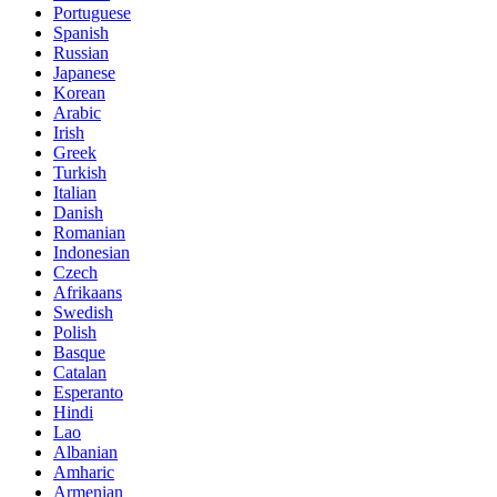
Portuguese
Spanish
Russian
Japanese
Korean
Arabic
Irish
Greek
Turkish
Italian
Danish
Romanian
Indonesian
Czech
Afrikaans
Swedish
Polish
Basque
Catalan
Esperanto
Hindi
Lao
Albanian
Amharic
Armenian