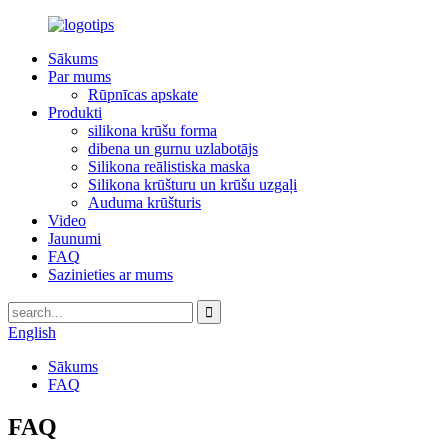
Sākums
Par mums
Rūpnīcas apskate
Produkti
silikona krūšu forma
dibena un gurnu uzlabotājs
Silikona reālistiska maska
Silikona krūšturu un krūšu uzgaļi
Auduma krūšturis
Video
Jaunumi
FAQ
Sazinieties ar mums
English
Sākums
FAQ
FAQ