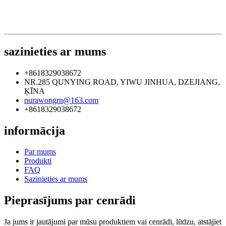
sazinieties ar mums
+8618329038672
NR.285 QUNYING ROAD, YIWU JINHUA, DZEJIANG,
ĶĪNA
nurawongrn@163.com
+8618329038672
informācija
Par mums
Produkti
FAQ
Sazinieties ar mums
Pieprasījums par cenrādi
Ja jums ir jautājumi par mūsu produktiem vai cenrādi, lūdzu, atstājiet