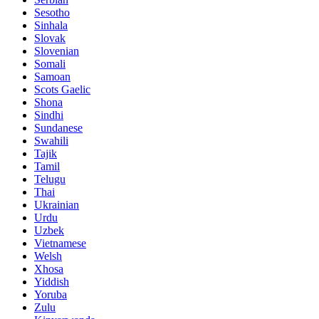
Sesotho
Sinhala
Slovak
Slovenian
Somali
Samoan
Scots Gaelic
Shona
Sindhi
Sundanese
Swahili
Tajik
Tamil
Telugu
Thai
Ukrainian
Urdu
Uzbek
Vietnamese
Welsh
Xhosa
Yiddish
Yoruba
Zulu