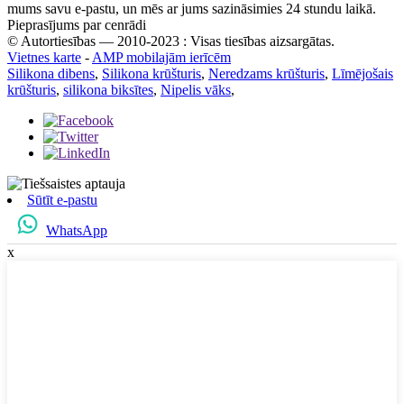
mums savu e-pastu, un mēs ar jums sazināsimies 24 stundu laikā.
Pieprasījums par cenrādi
© Autortiesības — 2010-2023 : Visas tiesības aizsargātas.
Vietnes karte
-
AMP mobilajām ierīcēm
Silikona dibens
,
Silikona krūšturis
,
Neredzams krūšturis
,
Līmējošais
krūšturis
,
silikona biksītes
,
Nipelis vāks
,
Sūtīt e-pastu
WhatsApp
x