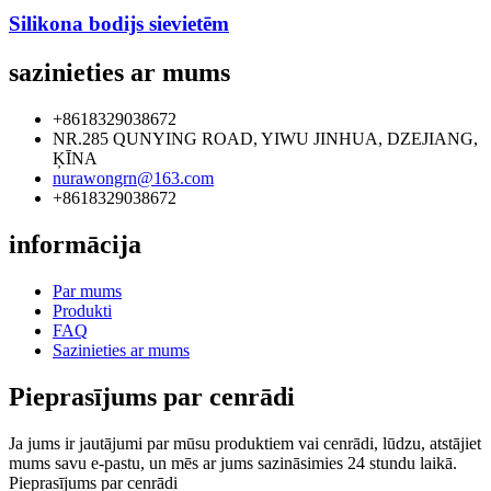
Silikona bodijs sievietēm
sazinieties ar mums
+8618329038672
NR.285 QUNYING ROAD, YIWU JINHUA, DZEJIANG,
ĶĪNA
nurawongrn@163.com
+8618329038672
informācija
Par mums
Produkti
FAQ
Sazinieties ar mums
Pieprasījums par cenrādi
Ja jums ir jautājumi par mūsu produktiem vai cenrādi, lūdzu, atstājiet
mums savu e-pastu, un mēs ar jums sazināsimies 24 stundu laikā.
Pieprasījums par cenrādi