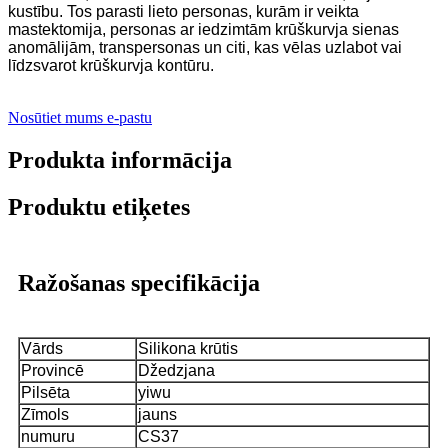
kustību. Tos parasti lieto personas, kurām ir veikta
mastektomija, personas ar iedzimtām krūškurvja sienas
anomālijām, transpersonas un citi, kas vēlas uzlabot vai
līdzsvarot krūškurvja kontūru.
Nosūtiet mums e-pastu
Produkta informācija
Produktu etiķetes
Ražošanas specifikācija
Vārds
Silikona krūtis
Provincē
Džedzjana
Pilsēta
yiwu
Zīmols
jauns
numuru
CS37