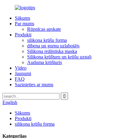
Sākums
Par mums
Rūpnīcas apskate
Produkti
silikona krūšu forma
dibena un gurnu uzlabotājs
Silikona reālistiska maska
Silikona krūšturu un krūšu uzgaļi
Auduma krūšturis
Video
Jaunumi
FAQ
Sazinieties ar mums
English
Sākums
Produkti
silikona krūšu forma
Kategorijas