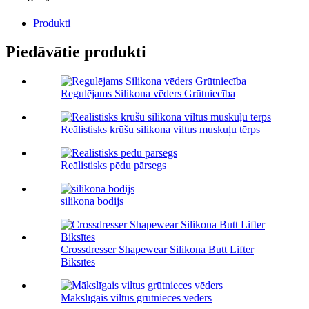
Produkti
Piedāvātie produkti
Regulējams Silikona vēders Grūtniecība
Reālistisks krūšu silikona viltus muskuļu tērps
Reālistisks pēdu pārsegs
silikona bodijs
Crossdresser Shapewear Silikona Butt Lifter
Biksītes
Mākslīgais viltus grūtnieces vēders