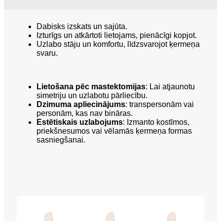
Dabisks izskats un sajūta.
Izturīgs un atkārtoti lietojams, pienācīgi kopjot.
Uzlabo stāju un komfortu, līdzsvarojot ķermeņa
svaru.
Lietošana pēc mastektomijas
: Lai atjaunotu
simetriju un uzlabotu pārliecību.
Dzimuma apliecinājums
: transpersonām vai
personām, kas nav bināras.
Estētiskais uzlabojums
: Izmanto kostīmos,
priekšnesumos vai vēlamās ķermeņa formas
sasniegšanai.