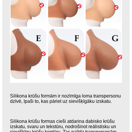
Silikona krūšu formām ir nozīmīga loma transpersonu
dzīvē, īpaši to, kas pāriet uz sievišķīgāku izskatu.
Silikona krūšu formas cieši atdarina dabisko krūšu
izskatu, svaru un tekstūru, nodrošinot reālistisku un
sievišķīgu krūšu kontūru. Tas palīdz transpersonām