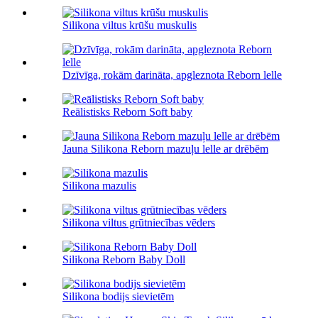
Silikona viltus krūšu muskulis
Dzīvīga, rokām darināta, apgleznota Reborn lelle
Reālistisks Reborn Soft baby
Jauna Silikona Reborn mazuļu lelle ar drēbēm
Silikona mazulis
Silikona viltus grūtniecības vēders
Silikona Reborn Baby Doll
Silikona bodijs sievietēm