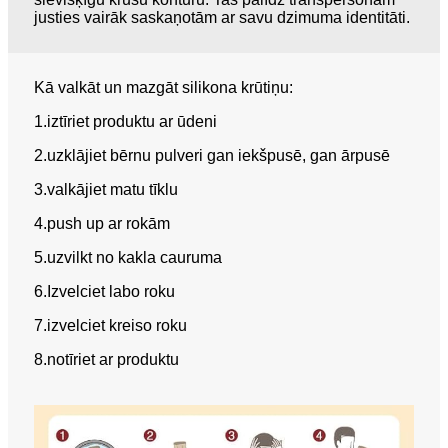
justies vairāk saskaņotām ar savu dzimuma identitāti.
Kā valkāt un mazgāt silikona krūtiņu:
1.iztīriet produktu ar ūdeni
2.uzklājiet bērnu pulveri gan iekšpusē, gan ārpusē
3.valkājiet matu tīklu
4.push up ar rokām
5.uzvilkt no kakla cauruma
6.Izvelciet labo roku
7.izvelciet kreiso roku
8.notīriet ar produktu