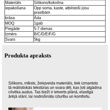
Materiāls
Silikons/kokvilna
iepakošana
Opp soma, kaste, atbilstoši jūsu
prasībām
krāsa
Āda
MOQ
1gab
Piegāde
5-7 dienas
Izmērs
B/C/D/E/F/G
Svars
5kg
Produkta apraksts
Silikons, mīksts, želejveida materiāls, tiek izmantots
tā reālistiskās tekstūras un svara dēļ, kas ļoti atgādina
cilvēka audus. Tas bieži ir ietverts plānā, elastīgā
ārējā slānī, lai nodrošinātu izturību un komfortu.