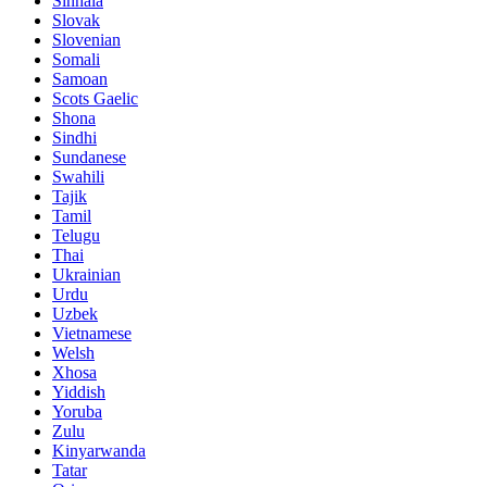
Sinhala
Slovak
Slovenian
Somali
Samoan
Scots Gaelic
Shona
Sindhi
Sundanese
Swahili
Tajik
Tamil
Telugu
Thai
Ukrainian
Urdu
Uzbek
Vietnamese
Welsh
Xhosa
Yiddish
Yoruba
Zulu
Kinyarwanda
Tatar