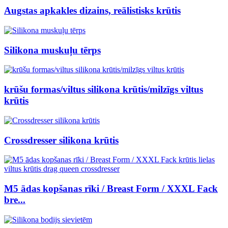
Augstas apkakles dizains, reālistisks krūtis
Silikona muskuļu tērps
krūšu formas/viltus silikona krūtis/milzīgs viltus
krūtis
Crossdresser silikona krūtis
M5 ādas kopšanas rīki / Breast Form / XXXL Fack
bre...