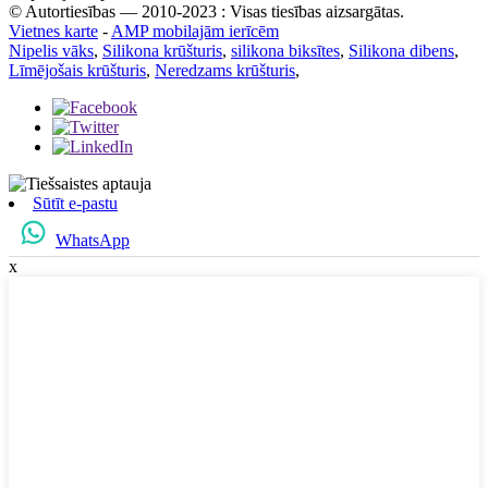
© Autortiesības — 2010-2023 : Visas tiesības aizsargātas.
Vietnes karte
-
AMP mobilajām ierīcēm
Nipelis vāks
,
Silikona krūšturis
,
silikona biksītes
,
Silikona dibens
,
Līmējošais krūšturis
,
Neredzams krūšturis
,
Sūtīt e-pastu
WhatsApp
x