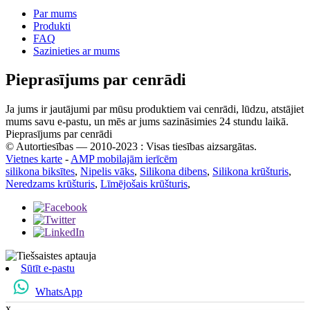
Par mums
Produkti
FAQ
Sazinieties ar mums
Pieprasījums par cenrādi
Ja jums ir jautājumi par mūsu produktiem vai cenrādi, lūdzu, atstājiet
mums savu e-pastu, un mēs ar jums sazināsimies 24 stundu laikā.
Pieprasījums par cenrādi
© Autortiesības — 2010-2023 : Visas tiesības aizsargātas.
Vietnes karte
-
AMP mobilajām ierīcēm
silikona biksītes
,
Nipelis vāks
,
Silikona dibens
,
Silikona krūšturis
,
Neredzams krūšturis
,
Līmējošais krūšturis
,
Sūtīt e-pastu
WhatsApp
x