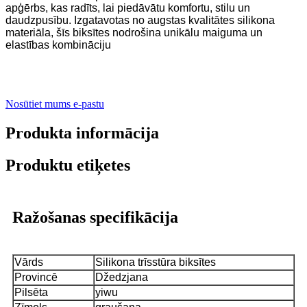
apģērbs, kas radīts, lai piedāvātu komfortu, stilu un
daudzpusību. Izgatavotas no augstas kvalitātes silikona
materiāla, šīs biksītes nodrošina unikālu maiguma un
elastības kombināciju
Nosūtiet mums e-pastu
Produkta informācija
Produktu etiķetes
Ražošanas specifikācija
Vārds
Silikona trīsstūra biksītes
Provincē
Džedzjana
Pilsēta
yiwu