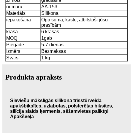
Zīmols
graušana
numuru
AA-153
Materiāls
Silikona
iepakošana
Opp soma, kaste, atbilstoši jūsu
prasībām
krāsa
6 krāsas
MOQ
1gab
Piegāde
5-7 dienas
Izmērs
Bezmaksas
Svars
1 kg
Produkta apraksts
Sieviešu mākslīgās silikona trīsstūrveida
apakšbiksītes, uzlabotas, polsterētas biksītes,
silīcija slaids ķermenis, sēžamvietas paliktņi
Apakšveļa