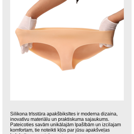
Silikona trīsstūra apakšbiksītes ir moderna dizaina,
inovatīvu materiālu un praktiskuma sajaukums.
Pateicoties savām unikālajām īpašībām un izcilajam
komfortam, tie noteikti kļūs par jūsu apakšveļas