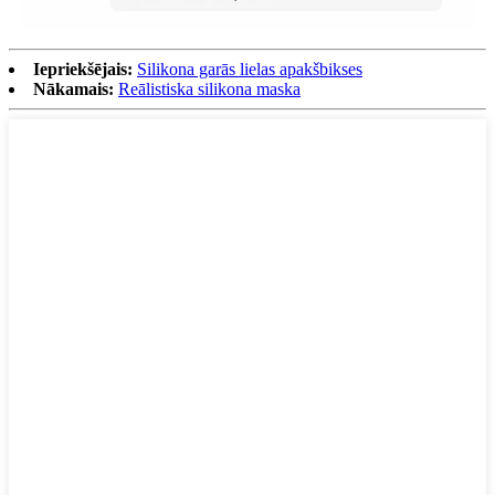
Iepriekšējais:
Silikona garās lielas apakšbikses
Nākamais:
Reālistiska silikona maska