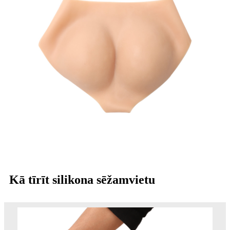
Kā tīrīt silikona sēžamvietu