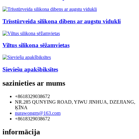
Trīsstūrveida silikona dibens ar augstu vidukli
Viltus silikona sēžamvietas
Sieviešu apakšbiksītes
sazinieties ar mums
+8618329038672
NR.285 QUNYING ROAD, YIWU JINHUA, DZEJIANG,
ĶĪNA
nurawongrn@163.com
+8618329038672
informācija