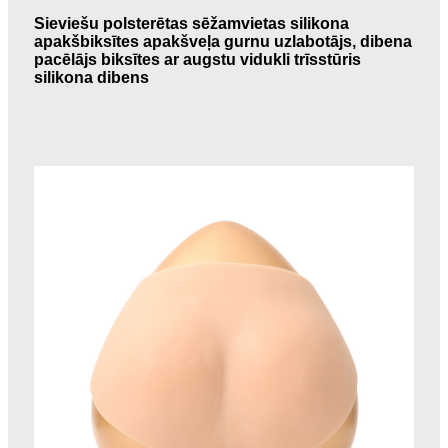
Sieviešu polsterētas sēžamvietas silikona
apakšbiksītes apakšveļa gurnu uzlabotājs, dibena
pacēlājs biksītes ar augstu vidukli trīsstūris
silikona dibens