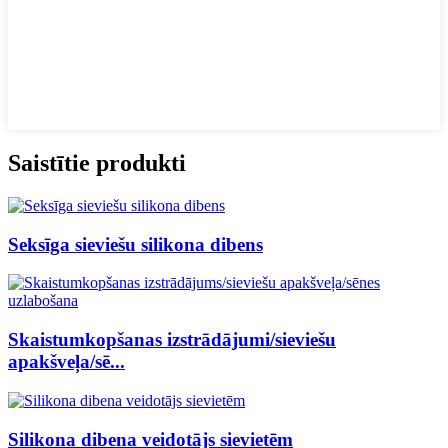
Saistītie produkti
Seksīga sieviešu silikona dibens
Skaistumkopšanas izstrādājumi/sieviešu
apakšveļa/sē...
Silikona dibena veidotājs sievietēm