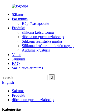
Sākums
Par mums
Rūpnīcas apskate
Produkti
silikona krūšu forma
dibena un gurnu uzlabotājs
Silikona reālistiska maska
Silikona krūšturu un krūšu uzgaļi
Auduma krūšturis
Video
Jaunumi
FAQ
Sazinieties ar mums
English
Sākums
Produkti
dibena un gurnu uzlabotājs
Kategorijas