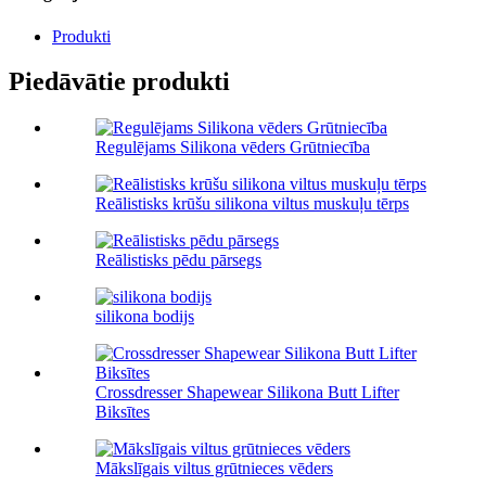
Produkti
Piedāvātie produkti
Regulējams Silikona vēders Grūtniecība
Reālistisks krūšu silikona viltus muskuļu tērps
Reālistisks pēdu pārsegs
silikona bodijs
Crossdresser Shapewear Silikona Butt Lifter
Biksītes
Mākslīgais viltus grūtnieces vēders