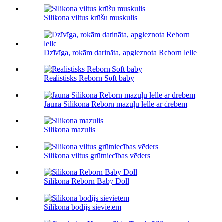
Silikona viltus krūšu muskulis
Dzīvīga, rokām darināta, apgleznota Reborn lelle
Reālistisks Reborn Soft baby
Jauna Silikona Reborn mazuļu lelle ar drēbēm
Silikona mazulis
Silikona viltus grūtniecības vēders
Silikona Reborn Baby Doll
Silikona bodijs sievietēm