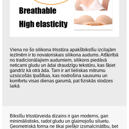
Viena no šo silikona trīsstūra apakšbiksīšu izcilajām
iezīmēm ir to novatoriskais silikona audums. Atšķirībā
no tradicionālajiem audumiem, silikons piedāvā
neticami gludu un ādai draudzīgu tekstūru, kas šķiet
gandrīz kā otrā āda. Tam ir arī lieliskas mitrumu
uzsūcošās īpašības, kas nodrošina sausumu un
komfortu visas dienas garumā, pat fiziskās slodzes
laikā
Biksīšu trīsstūrveida dizains ir gan moderns, gan
minimālistisks, radot gludu un glaimojošu siluetu.
Ģeometriskā forma ne tikai piešķir izsmalcinātību, bet