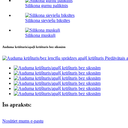
Silikona gurnu paliktnis
Silikona sieviešu biksītes
Silikona muskuļi
Auduma krūšturis/apaļš krūšturis bez siksnām
Īss apraksts:
Nosūtiet mums e-pastu