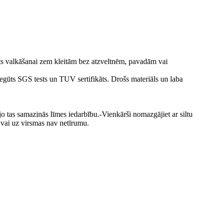
ots valkāšanai zem kleitām bez atzveltnēm, pavadām vai
, iegūts SGS tests un TUV sertifikāts. Drošs materiāls un laba
 jo tas samazinās līmes iedarbību.-Vienkārši nomazgājiet ar siltu
, vai uz virsmas nav netīrumu.