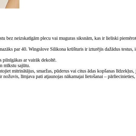
stu bez neizskatīgām plecu vai muguras siksnām, kas ir lieliski piemēr
r mazāks par 40. Wingslove Silikona krūšturis ir izturējis dažādus testus
 pilnīgākas ar vairāk dekoltē.
un mīkstu sajūtu.
ntojiet mitrinātājus, smaržas, pūderus vai citus ādas kopšanas līdzekļus,
nožuvis, līmjava pati atjaunojas nākamajai lietošanai – pārliecinieties