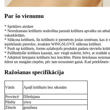
Par šo vienumu
* Sprādzes aizdare
* Neredzamais krūšturis nodrošina parastā krūštura apvalku un atbal
vakarkleitām.
* Silikona krūšturis, šis krūšturis ir piemērots joslas izmēram, kas i
iepirkšanās pieredze, iesakām WINGSLOVE silikona krūšturi.
* Push up krūšturis, formu uzlabojošs produkts padara sieviešu krūtis
* Pašlīmējošie krūštura kausiņi, nav viegli nokrist, brīvi, ar realitāti 
* Atkārtoti lietojams krūšturis bez lencītēm. Pirms lietošanas neizma
ūdeni un maigām ziepēm, pēc tam nosusiniet gaisā. Kad priekšmets ir 
Ražošanas specifikācija
Vārds
Apaļš krūšturis bez siksnām
Provincē
Džedzjana
Pilsēta
yiwu
Zīmols
graušana