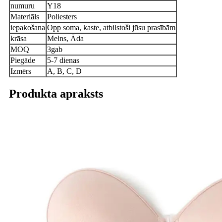
numuru
Y18
Materiāls
Poliesters
iepakošana
Opp soma, kaste, atbilstoši jūsu prasībām
krāsa
Melns, Āda
MOQ
3gab
Piegāde
5-7 dienas
Izmērs
A, B, C, D
Produkta apraksts