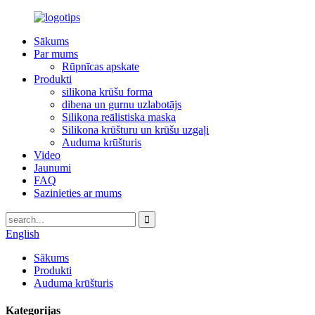
Sākums
Par mums
Rūpnīcas apskate
Produkti
silikona krūšu forma
dibena un gurnu uzlabotājs
Silikona reālistiska maska
Silikona krūšturu un krūšu uzgaļi
Auduma krūšturis
Video
Jaunumi
FAQ
Sazinieties ar mums
English
Sākums
Produkti
Auduma krūšturis
Kategorijas