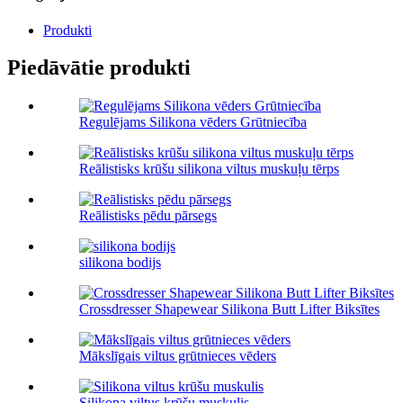
Produkti
Piedāvātie produkti
Regulējams Silikona vēders Grūtniecība
Reālistisks krūšu silikona viltus muskuļu tērps
Reālistisks pēdu pārsegs
silikona bodijs
Crossdresser Shapewear Silikona Butt Lifter Biksītes
Mākslīgais viltus grūtnieces vēders
Silikona viltus krūšu muskulis