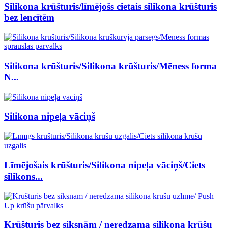
Silikona krūšturis/līmējošs cietais silikona krūšturis
bez lencītēm
Silikona krūšturis/Silikona krūšturis/Mēness forma
N...
Silikona nipeļa vāciņš
Līmējošais krūšturis/Silikona nipeļa vāciņš/Ciets
silikons...
Krūšturis bez siksnām / neredzama silikona krūšu