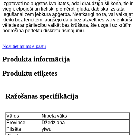
Izgatavoti no augstas kvalitātes, ādai draudzīga silikona, tie ir
viegli, elpojoši un lieliski piemēroti gluda, dabiska izskata
iegūšanai zem jebkura apģērba. Neatkarīgi no tā, vai valkājat
kleitu bez lencītēm, augšējo daļu bez atzveltnes vai vienkārši
vēlaties ar pārliecību valkāt bez krūštura, šie uzgaļi uz krūtīm
nodrošina perfektu diskrētu risinājumu.
Nosūtiet mums e-pastu
Produkta informācija
Produktu etiķetes
Ražošanas specifikācija
Vārds
Nipeļa vāks
Provincē
Džedzjana
Pilsēta
yiwu