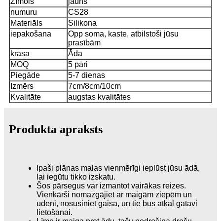
Zīmols
jauns
numuru
CS28
Materiāls
Silikona
iepakošana
Opp soma, kaste, atbilstoši jūsu
prasībām
krāsa
Āda
MOQ
5 pāri
Piegāde
5-7 dienas
Izmērs
7cm/8cm/10cm
Kvalitāte
augstas kvalitātes
Produkta apraksts
Īpaši plānas malas vienmērīgi ieplūst jūsu ādā,
lai iegūtu tikko izskatu.
Šos pārsegus var izmantot vairākas reizes.
Vienkārši nomazgājiet ar maigām ziepēm un
ūdeni, nosusiniet gaisā, un tie būs atkal gatavi
lietošanai.