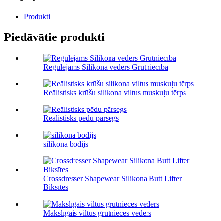
Produkti
Piedāvātie produkti
Regulējams Silikona vēders Grūtniecība
Reālistisks krūšu silikona viltus muskuļu tērps
Reālistisks pēdu pārsegs
silikona bodijs
Crossdresser Shapewear Silikona Butt Lifter
Biksītes
Mākslīgais viltus grūtnieces vēders