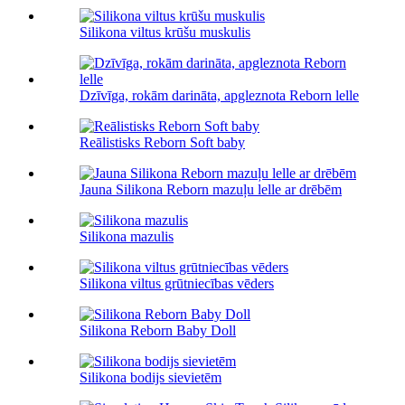
Silikona viltus krūšu muskulis
Dzīvīga, rokām darināta, apgleznota Reborn lelle
Reālistisks Reborn Soft baby
Jauna Silikona Reborn mazuļu lelle ar drēbēm
Silikona mazulis
Silikona viltus grūtniecības vēders
Silikona Reborn Baby Doll
Silikona bodijs sievietēm