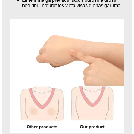
Līme ir maiga pret ādu, taču nodrošina drošu
noturību, noturot tos vietā visas dienas garumā.