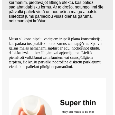
ķermenim, piedāvājot liftinga efektu, kas palīdz
saglabāt dabisku formu. Ar to drošo, noturīgo līmi šie
pārvalki paliek vietā un nodrošina maigu atbalstu,
sniedzot jums pārliecību visas dienas garumā,
neizmantojot krūšturi.
Mūsu silikona nipeļu vāciņiem ir īpaši plāna konstrukcija,
kas padara tos praktiski neredzamus zem apģērba. Spalvu
gaišās malas nemanāmi saplūst ar ādu, nodrošinot gludu,
dabisku izskatu bez līnijām vai apjomīguma. Lieliski
piemēroti valkāšanai zem šauriem vai caurspīdīgiem
tērpiem, šie krūšu pārvalki nodrošina diskrētu pārklājumu,
vienlaikus paliekot pilnīgi nepamanāmi.