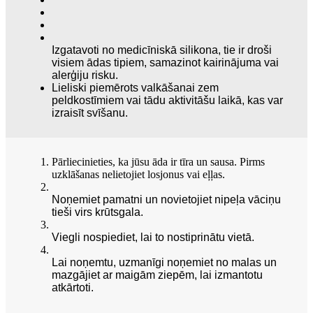
Izgatavoti no medicīniskā silikona, tie ir droši
visiem ādas tipiem, samazinot kairinājuma vai
alerģiju risku.
Lieliski piemērots valkāšanai zem
peldkostīmiem vai tādu aktivitāšu laikā, kas var
izraisīt svīšanu.
Pārliecinieties, ka jūsu āda ir tīra un sausa. Pirms
uzklāšanas nelietojiet losjonus vai eļļas.
Noņemiet pamatni un novietojiet nipeļa vāciņu
tieši virs krūtsgala.
Viegli nospiediet, lai to nostiprinātu vietā.
Lai noņemtu, uzmanīgi noņemiet no malas un
mazgājiet ar maigām ziepēm, lai izmantotu
atkārtoti.