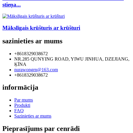
stieņa...
Mākslīgais krūšturis ar krūšturi
sazinieties ar mums
+8618329038672
NR.285 QUNYING ROAD, YIWU JINHUA, DZEJIANG,
ĶĪNA
nurawongrn@163.com
+8618329038672
informācija
Par mums
Produkti
FAQ
Sazinieties ar mums
Pieprasījums par cenrādi