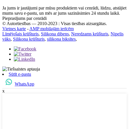
Ja jums ir jautājumi par mūsu produktiem vai cenrādi, lūdzu, atstājiet
mums savu e-pastu, un mēs ar jums sazināsimies 24 stundu laikā.
Pieprasījums par cenrādi
© Autortiesības — 2010-2023 : Visas tiesības aizsargātas.
Vietnes karte
-
AMP mobilajām ierīcēm
Līmējošais krūšturis
,
Silikona dibens
,
Neredzams krūšturis
,
Nipelis
vāks
,
Silikona krūšturis
,
silikona biksītes
,
Sūtīt e-pastu
WhatsApp
x