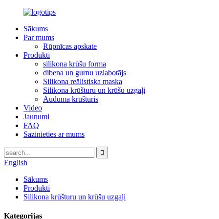
Sākums
Par mums
Rūpnīcas apskate
Produkti
silikona krūšu forma
dibena un gurnu uzlabotājs
Silikona reālistiska maska
Silikona krūšturu un krūšu uzgaļi
Auduma krūšturis
Video
Jaunumi
FAQ
Sazinieties ar mums
English
Sākums
Produkti
Silikona krūšturu un krūšu uzgaļi
Kategorijas